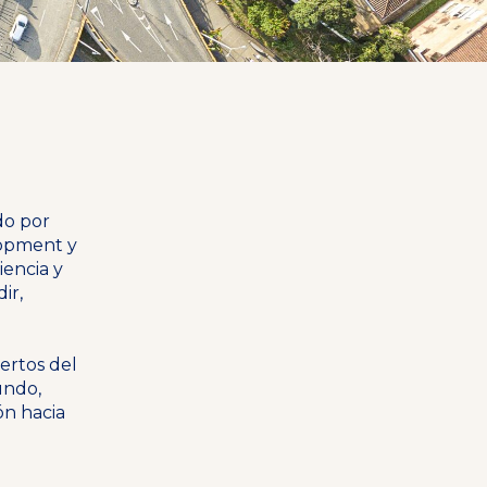
do por
lopment y
iencia y
ir,
ertos del
undo,
ón hacia