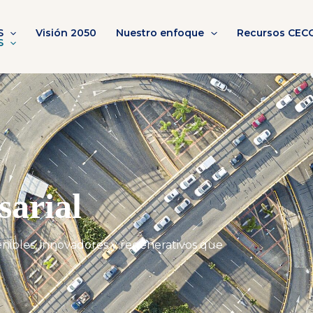
S
Visión 2050
Nuestro enfoque
Recursos CEC
S
sarial
enibles, innovadores y regenerativos que