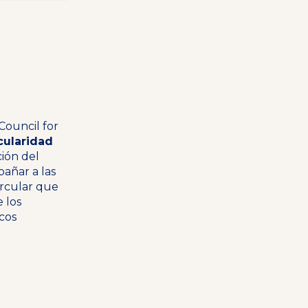
Council for
cularidad
ción del
pañar a las
ircular que
e los
cos