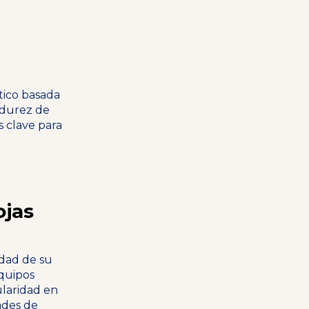
tico basada
adurez de
as clave para
ojas
idad de su
equipos
ularidad en
ades de