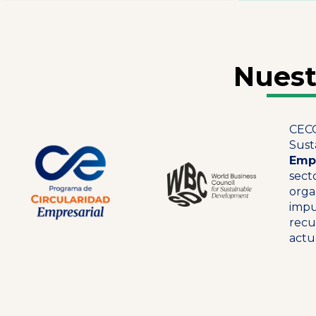
Nuest
CECO
Sust
Empr
sect
orga
impu
recu
actu