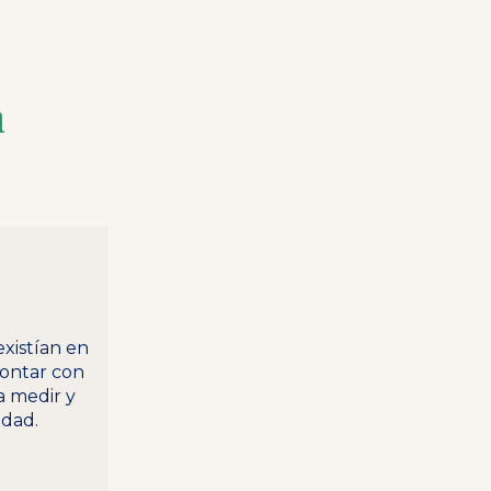
a
xistían en
contar con
 medir y
idad.