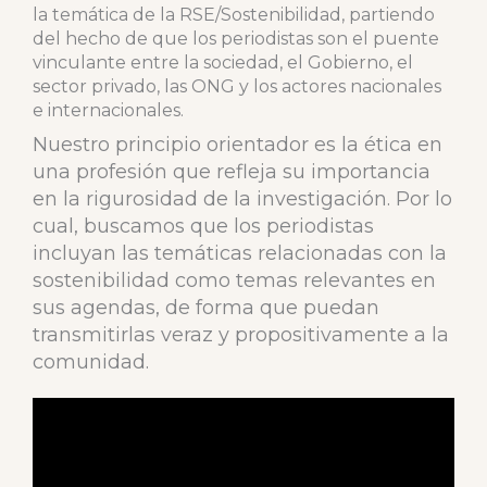
la temática de la RSE/Sostenibilidad, partiendo
del hecho de que los periodistas son el puente
vinculante entre la sociedad, el Gobierno, el
sector privado, las ONG y los actores nacionales
e internacionales.
Nuestro principio orientador es la ética en
una profesión que refleja su importancia
en la rigurosidad de la investigación. Por lo
cual, buscamos que los periodistas
incluyan las temáticas relacionadas con la
sostenibilidad como temas relevantes en
sus agendas, de forma que puedan
transmitirlas veraz y propositivamente a la
comunidad.