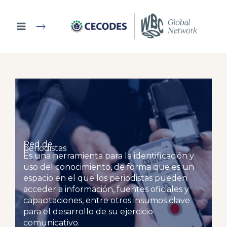
Ir
al
contenido
Red de
periodistas
Es una herramienta para la identificación y
uso del conocimiento, de forma que es un
espacio en el que los periodistas pueden
acceder a información, fuentes oficiales y
capacitaciones, entre otros insumos clave
para el desarrollo de su ejercicio
comunicativo.