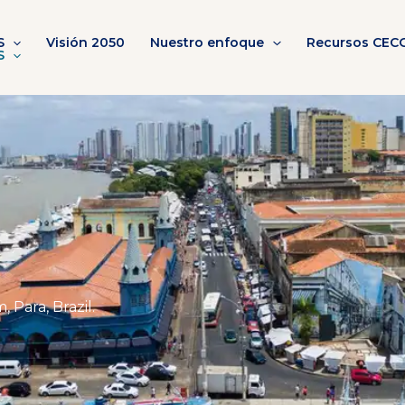
S
Visión 2050
Nuestro enfoque
Recursos CEC
S
Para, Brazil.