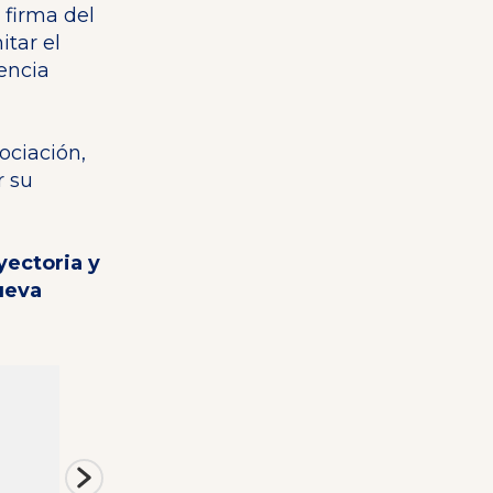
 firma del
itar el
iencia
ociación,
r su
yectoria y
ueva