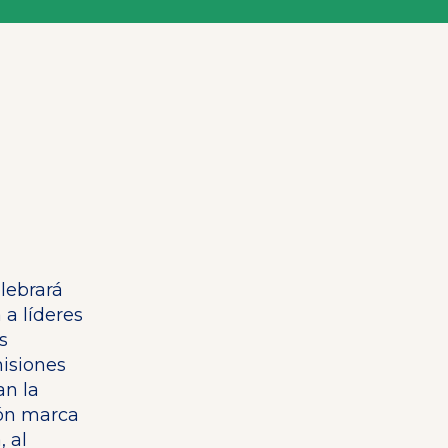
lebrará
 a líderes
s
misiones
an la
ión marca
 al