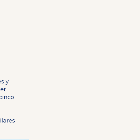
s y
mer
 cinco
ilares