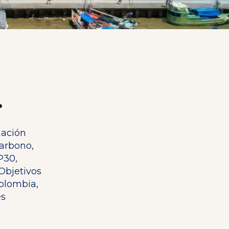
.
mación
arbono,
P30,
Objetivos
Colombia,
es