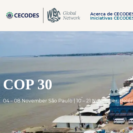
Ir
al
contenido
Acerca de CECODE
Iniciativas CECODE
COP 30
04 – 08 November São Paulo | 10 – 21 November, Belém, 