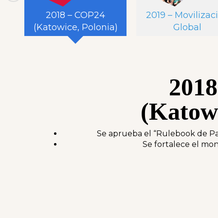
FD
2018 – COP24
2019 – Movilizac
)
(Katowice, Polonia)
Global
201
(Katowi
ormes
Se aprueba el “Rulebook de Parí
Se fortalece el mon
o.