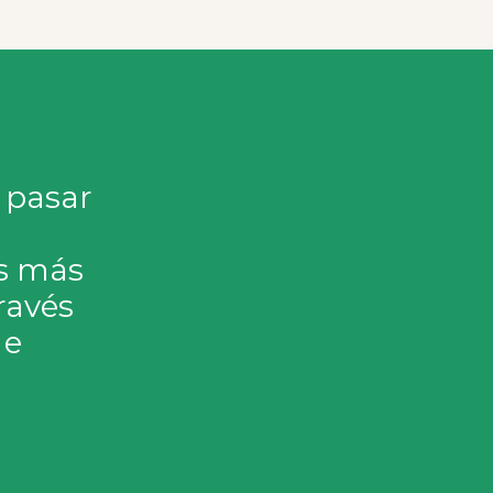
 pasar
s más
ravés
 e