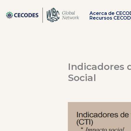
Ir
al
Acerca de CECO
contenido
Recursos CECO
Indicadores d
Social