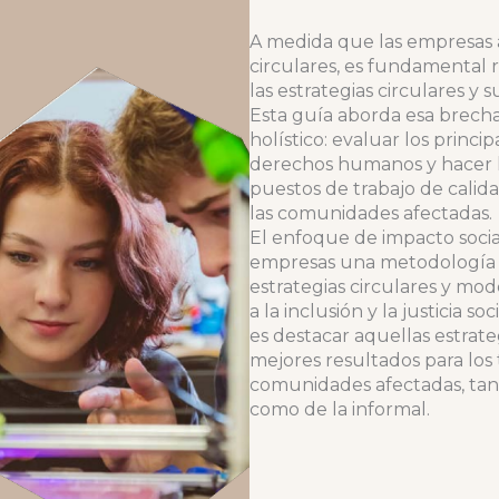
A medida que las empresas
circulares, es fundamental 
las estrategias circulares y 
Esta guía aborda esa brech
holístico: evaluar los princi
derechos humanos y hacer h
puestos de trabajo de calida
las comunidades afectadas.
El enfoque de impacto socia
empresas una metodología q
estrategias circulares y mo
a la inclusión y la justicia so
es destacar aquellas estrate
mejores resultados para los 
comunidades afectadas, tan
como de la informal.