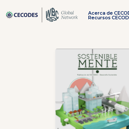
Ir
al
Acerca de CECO
contenido
Recursos CECO