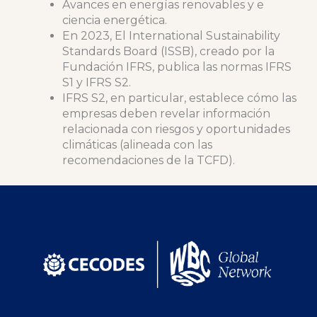
Avances en energías renovables y e
ciencia energética.
En 2023, El International Sustainability
Standards Board (ISSB), creado por la
Fundación IFRS, publica las normas IFRS
S1 y IFRS S2.
IFRS S2, en particular, establece cómo las
empresas deben revelar información
relacionada con riesgos y oportunidades
climáticas (alineada con las
recomendaciones de la TCFD).