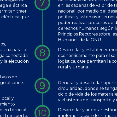
rga eléctrica
en las cadenas de valor de t
ermitan traer
nacional, por medio del des
 eléctrica que
políticas y sistemas internos
poder realizar procesos de d
derechos humanos, según lo
Principios Rectores sobre l
Humanos de la ONU.
os,
stria para la
Desarrollar y establecer mo
rga conectada
económicamente para el serv
y la ejecución
logística, que permitan la c
rural y urbana.
 bajos en
rgo alcance.
Generar y desarrollar oport
circularidad, donde se tenga
ciclo de vida de los material
local y
y el sistema de transporte y 
amiento
do en torno al
Desarrollar y adoptar estánd
el transporte.
implementación de infraest