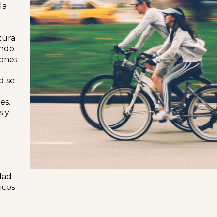
la
tura
ando
iones
d se
es.
s y
dad
icos