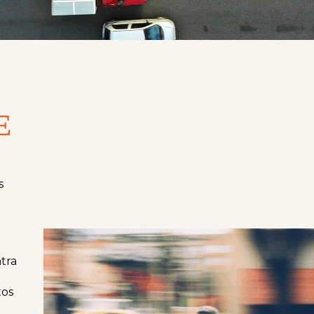
E
z
s
l
tra
tos