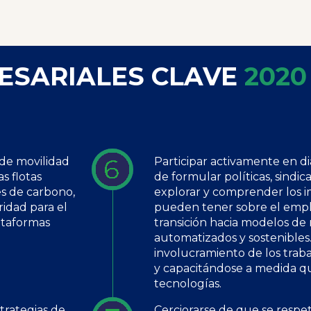
ESARIALES CLAVE
2020
 de movilidad
Participar activamente en d
s flotas
de formular políticas, sindi
es de carbono,
explorar y comprender los i
idad para el
pueden tener sobre el emple
ataformas
transición hacia modelos de
automatizados y sostenible
involucramiento de los tra
y capacitándose a medida 
tecnologías.
trategias de
Cerciorarse de que se resp