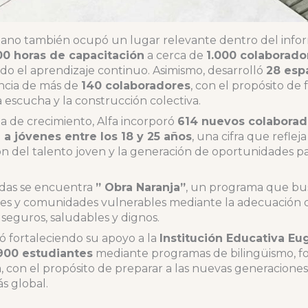
mano también ocupó un lugar relevante dentro del info
00 horas de capacitación
a cerca de
1.000 colaborado
o el aprendizaje continuo. Asimismo, desarrolló
28 esp
encia de más de
140 colaboradores
, con el propósito de
 escucha y la construcción colectiva.
a de crecimiento, Alfa incorporó
614 nuevos colaborad
a jóvenes entre los 18 y 25 años
, una cifra que refle
ión del talento joven y la generación de oportunidades p
cadas se encuentra
” Obra Naranja”
, un programa que bus
es y comunidades vulnerables mediante la adecuación de
eguros, saludables y dignos.
ó fortaleciendo su apoyo a la
Institución Educativa Eu
900 estudiantes
mediante programas de bilingüismo, f
, con el propósito de preparar a las nuevas generaciones
s global.