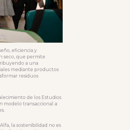
ño, eficiencia y
en seco, que permite
ntribuyendo a una
riales mediante productos
nsformar residuos
alecimiento de los Estudios
un modelo transaccional a
es.
fa, la sostenibilidad no es