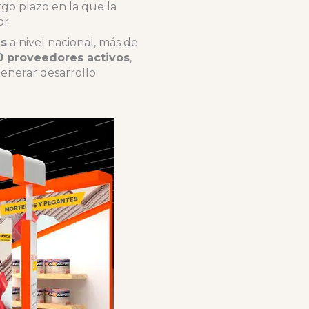
rgo plazo en la que la
or.
as
a nivel nacional, más de
0 proveedores activos
,
enerar desarrollo