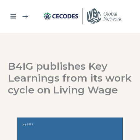
Ir
al
contenido
B4IG publishes Key
Learnings from its work
cycle on Living Wage