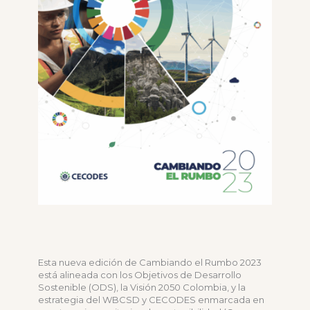
Esta nueva edición de Cambiando el Rumbo 2023
está alineada con los Objetivos de Desarrollo
Sostenible (ODS), la Visión 2050 Colombia, y la
estrategia del WBCSD y CECODES enmarcada en