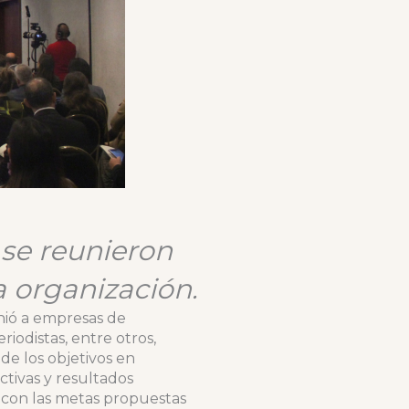
 se reunieron
a organización.
nió a empresas de
iodistas, entre otros,
de los objetivos en
ctivas y resultados
 con las metas propuestas