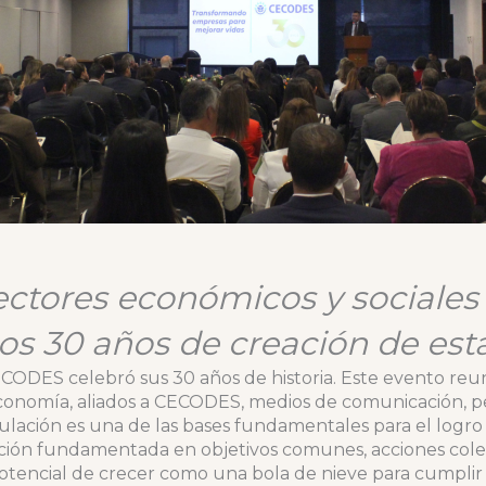
ectores económicos y sociales
los 30 años de creación de est
CODES celebró sus 30 años de historia. Este evento reu
economía, aliados a CECODES, medios de comunicación, per
lación es una de las bases fundamentales para el logro 
lación fundamentada en objetivos comunes, acciones cole
otencial de crecer como una bola de nieve para cumplir