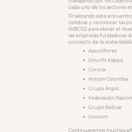
trabajando por los Objetiv
cada uno de los sectores e
Finalizando este encuentr
celebrar y reconocer las prá
WBCSD para elevar el nivel
las empresas fundadoras de 
concepto de la sostenibilid
Asocolflores
Smurfit Kappa
Corona
Holcim Colombia
Grupo Argos
Federación Nacion
Grupo Bolívar
Imocom
Continuaremos muchos año