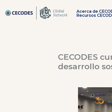
Ir
al
Acerca de CECO
contenido
Recursos CECO
CECODES cum
desarrollo so