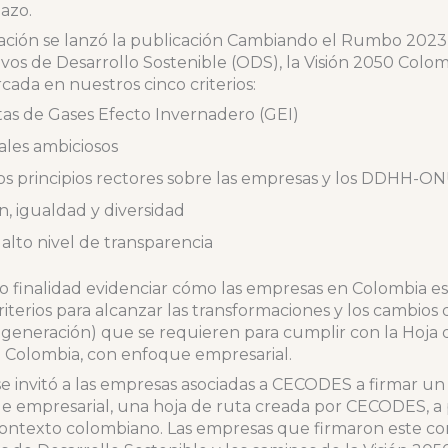
lazo.
ración se lanzó la publicación Cambiando el Rumbo 2023
ivos de Desarrollo Sostenible (ODS), la Visión 2050 Colomb
a en nuestros cinco criterios:
tas de Gases Efecto Invernadero (GEI)
ales ambiciosos
s principios rectores sobre las empresas y los DDHH-O
ón, igualdad y diversidad
alto nivel de transparencia
o finalidad evidenciar cómo las empresas en Colombia e
criterios para alcanzar las transformaciones y los cambio
y regeneración) que se requieren para cumplir con la Hoj
 Colombia, con enfoque empresarial.
se invitó a las empresas asociadas a CECODES a firmar un
empresarial, una hoja de ruta creada por CECODES, a pa
ontexto colombiano. Las empresas que firmaron este c