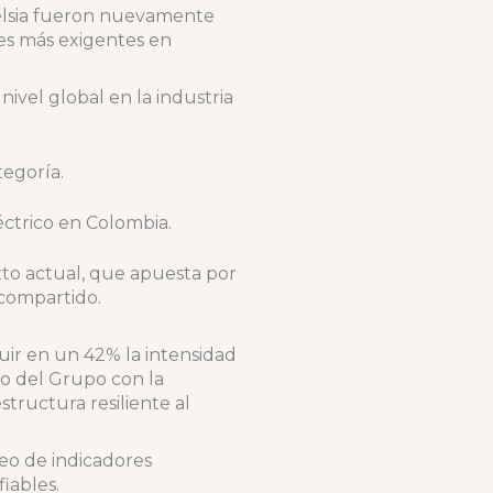
Celsia fueron nuevamente
les más exigentes en
vel global en la industria
tegoría.
éctrico en Colombia.
xto actual, que apuesta por
 compartido.
uir en un 42% la intensidad
o del Grupo con la
tructura resiliente al
eo de indicadores
iables.