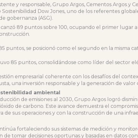
sistente y responsable, Grupo Argos, Cementos Argos y 
e Sostenibilidad Dow Jones, uno de los referentes globa
y de gobernanza (ASG).
anzó 89 puntos sobre 100, ocupando el primer lugar a ni
onstrucción.
85 puntos, se posicionó como el segundo en la misma ca
uvo 85 puntos, consolidándose como líder del sector el
gestión empresarial coherente con los desafíos del conte
usta, una inversión responsable y la generación de valor
stenibilidad ambiental
ducción de emisiones al 2030, Grupo Argos logró dismin
dióxido de carbono. Este avance demuestra el compromis
 de sus operaciones y con la construcción de una infraes
ntinúa fortaleciendo sus sistemas de medición y monitor
in de tomar decisiones oportunas y basadas en datos conf