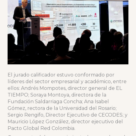
El jurado calificador estuvo conformado por
líderes del sector empresarial y académico, entre
ellos: Andrés Mompotes, director general de EL
TIEMPO; Soraya Montoya, directora de la
Fundación Saldarriaga Concha; Ana Isabel
Gómez, rectora de la Universidad del Rosario;
Sergio Rengifo, Director Ejecutivo de CECODES; y
Mauricio López González, director ejecutivo del
Pacto Global Red Colombia.