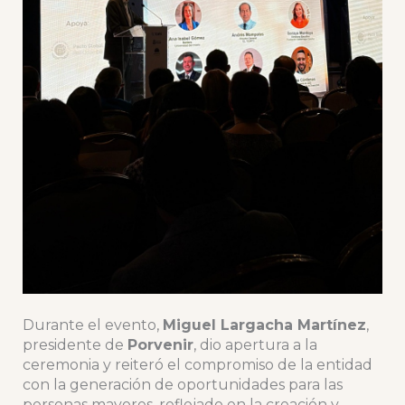
Durante el evento,
Miguel Largacha Martínez
,
presidente de
Porvenir
, dio apertura a la
ceremonia y reiteró el compromiso de la entidad
con la generación de oportunidades para las
personas mayores, reflejado en la creación y