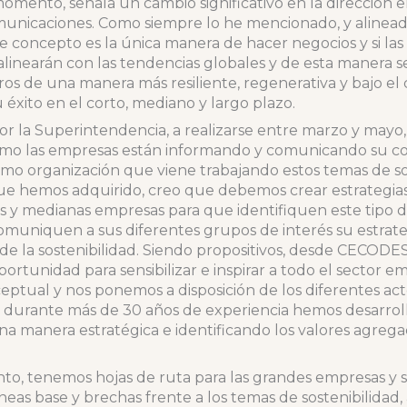
momento, señala un cambio significativo en la dirección 
unicaciones. Como siempre lo he mencionado, y alineado
 concepto es la única manera de hacer negocios y si la
e alinearán con las tendencias globales y de esta manera 
ros de una manera más resiliente, regenerativa y bajo el
éxito en el corto, mediano y largo plazo.
or la Superintendencia, a realizarse entre marzo y mayo
ómo las empresas están informando y comunicando su 
omo organización que viene trabajando estos temas de s
que hemos adquirido, creo que debemos crear estrategias 
s y medianas empresas para que identifiquen este tipo de
omuniquen a sus diferentes grupos de interés su estrate
e la sostenibilidad. Siendo propositivos, desde CECODES 
rtunidad para sensibilizar e inspirar a todo el sector e
ptual y nos ponemos a disposición de los diferentes acto
 durante más de 30 años de experiencia hemos desarrol
una manera estratégica e identificando los valores agre
.
o, tenemos hojas de ruta para las grandes empresas y 
neas base y brechas frente a los temas de sostenibilidad