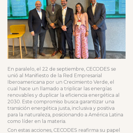
En paralelo, el 22 de septiembre, CECODES se
unió al Manifiesto de la Red Empresarial
Iberoamericana por un Crecimiento Verde, el
cual hace un llamado a triplicar las energías
renovables y duplicar la eficiencia energética al
2030. Este compromiso busca garantizar una
transición energética justa, inclusiva y positiva
para la naturaleza, posicionando a América Latina
como líder en la materia.
Con estas acciones, CECODES reafirma su papel