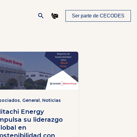
Buscar
Ser parte de CECODES
,
,
sociados
General
Noticias
itachi Energy
mpulsa su liderazgo
lobal en
ostenibilidad con