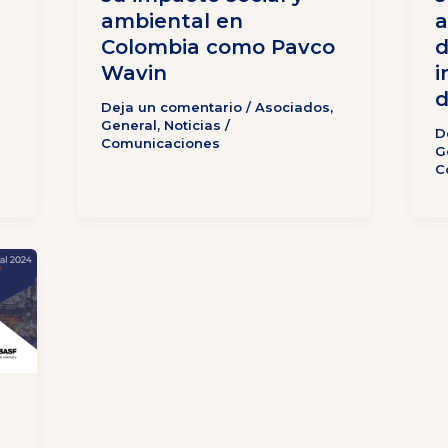
ambiental en
a
Colombia como Pavco
d
Wavin
i
d
Deja un comentario
/
Asociados
,
General
,
Noticias
/
D
Comunicaciones
G
C