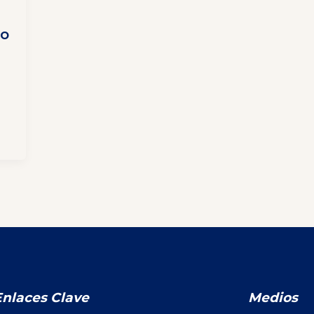
do
Enlaces Clave
Medios