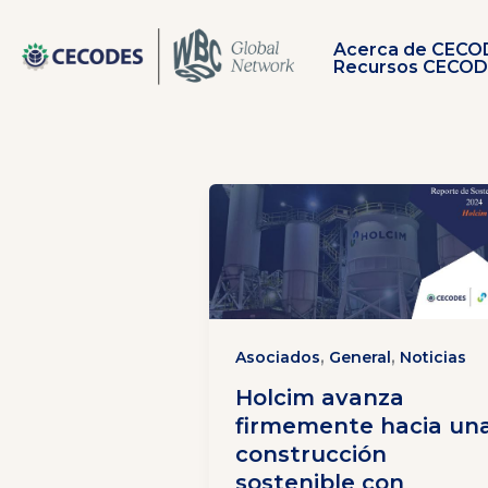
Ir
al
Acerca de CECO
contenido
Recursos CECO
,
,
Asociados
General
Noticias
Holcim avanza
firmemente hacia un
construcción
sostenible con