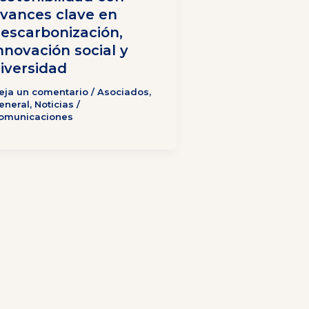
vances clave en
escarbonización,
nnovación social y
iversidad
eja un comentario
/
Asociados
,
eneral
,
Noticias
/
omunicaciones