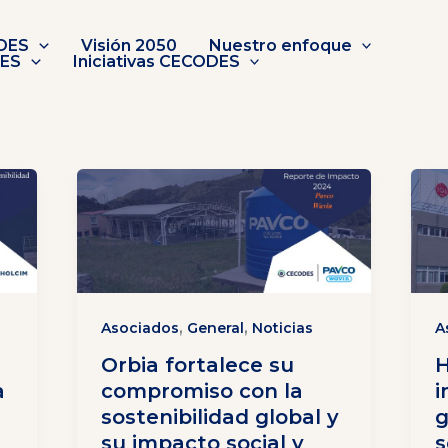
DES
Visión 2050
Nuestro enfoque
DES
Iniciativas CECODES
,
,
Asociados
General
Noticias
A
Orbia fortalece su
H
a
compromiso con la
i
sostenibilidad global y
g
su impacto social y
s