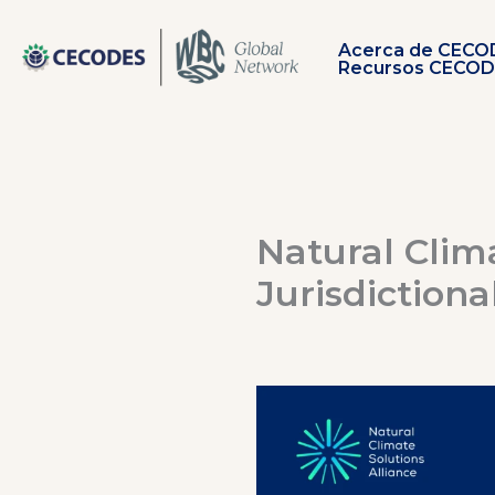
Ir
al
Acerca de CECO
contenido
Recursos CECO
Natural Clim
Jurisdiction