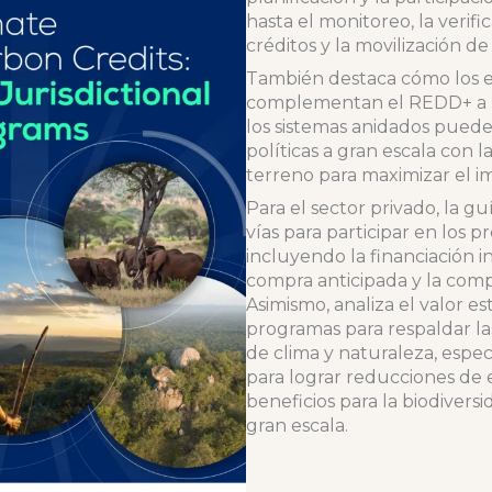
hasta el monitoreo, la verifi
créditos y la movilización de
También destaca cómo los e
complementan el REDD+ a n
los sistemas anidados pued
políticas a gran escala con 
terreno para maximizar el i
Para el sector privado, la gu
vías para participar en los
incluyendo la financiación in
compra anticipada y la comp
Asimismo, analiza el valor es
programas para respaldar las
de clima y naturaleza, espe
para lograr reducciones de 
beneficios para la biodiversi
gran escala.