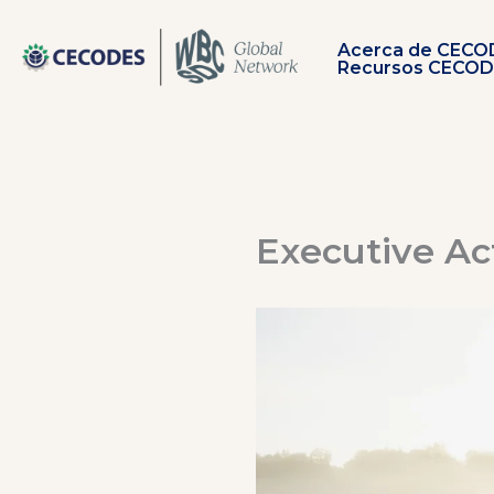
Ir
al
Acerca de CECO
contenido
Recursos CECO
Executive Ac